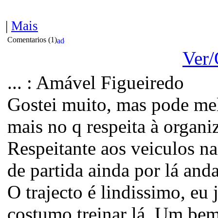
|
Mais
Comentarios (
1
)
Ver/
... : Amável Figueiredo
Gostei muito, mas pode me
mais no q respeita à organi
Respeitante aos veiculos na
de partida ainda por lá and
O trajecto é lindissimo, eu 
costumo treinar lá. Um bem